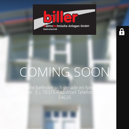
COMING SOON
Diese Webseite befindet sich gerade im Neuaufbau! Kontakt:
Eisenbahnstr. 3 | 78315 Radolfzell
Telefon: +49 (0) 7732 -
54635